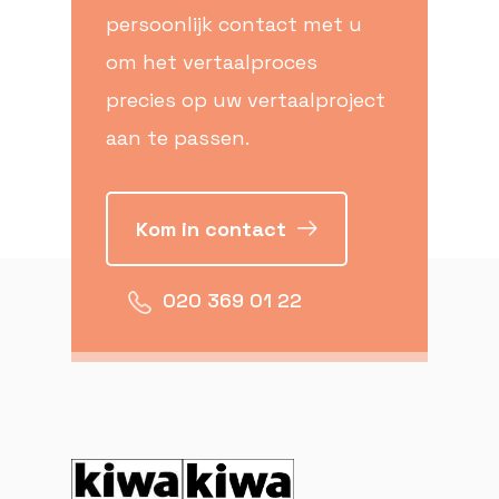
persoonlijk contact met u
om het vertaalproces
precies op uw vertaalproject
aan te passen.
Kom in contact
020 369 01 22